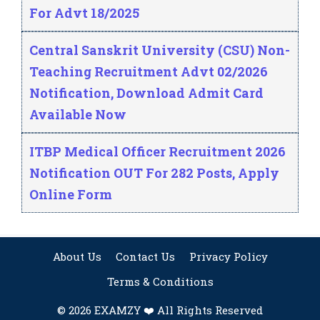
For Advt 18/2025
Central Sanskrit University (CSU) Non-
Teaching Recruitment Advt 02/2026
Notification, Download Admit Card
Available Now
ITBP Medical Officer Recruitment 2026
Notification OUT For 282 Posts, Apply
Online Form
About Us
Contact Us
Privacy Policy
Terms & Conditions
© 2026 EXAMZY ❤️ All Rights Reserved