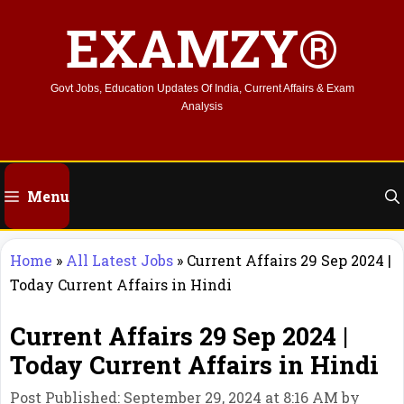
Skip
EXAMZY®
to
content
Govt Jobs, Education Updates Of India, Current Affairs & Exam
Analysis
Menu
Home
»
All Latest Jobs
»
Current Affairs 29 Sep 2024 |
Today Current Affairs in Hindi
Current Affairs 29 Sep 2024 |
Today Current Affairs in Hindi
Post Published: September 29, 2024 at 8:16 AM
by