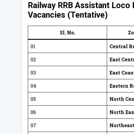
Railway RRB Assistant Loco 
Vacancies (Tentative)
Sl. No.
Zo
01
Central 
02
East Cent
03
East Coas
04
Eastern 
05
North Cen
06
North Ea
07
Northeast