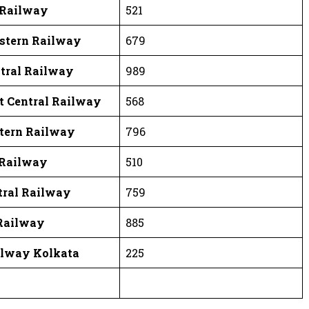
 Railway
521
stern Railway
679
tral Railway
989
t Central Railway
568
tern Railway
796
 Railway
510
tral Railway
759
Railway
885
ilway Kolkata
225