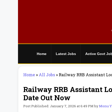
Skip
to
content
Home
Latest Jobs
Active Govt Jo
Home
»
All Jobs
»
Railway RRB Assistant Lo
Railway RRB Assistant Lo
Date Out Now
Post Published: January 7, 2026 at 6:49 PM
by
Monu Y