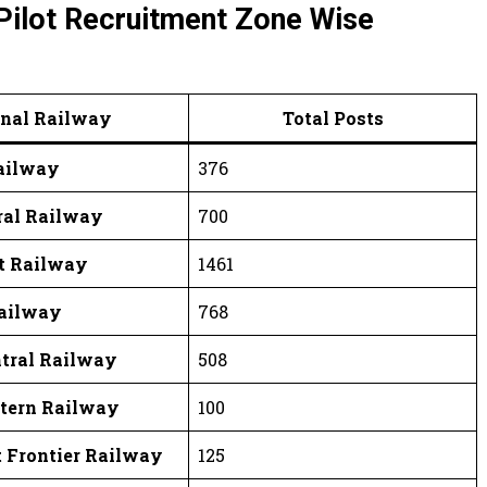
Pilot Recruitment Zone Wise
nal Railway
Total Posts
Railway
376
ral Railway
700
t Railway
1461
Railway
768
tral Railway
508
stern Railway
100
 Frontier Railway
125