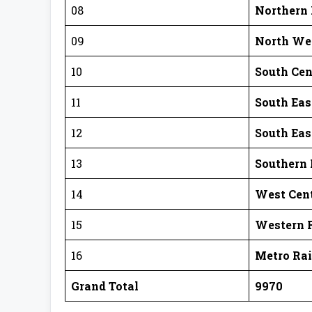
08
Northern
09
North We
10
South Cen
11
South Eas
12
South Eas
13
Southern
14
West Cen
15
Western 
16
Metro Ra
Grand Total
9970