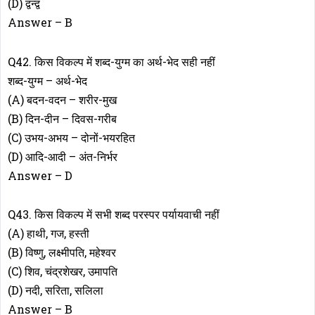
(D) द्वन्द्व
Answer – B
Q42. किस विकल्प में शब्द-युग्म का अर्थ-भेद सही नहीं
शब्द-युग्म – अर्थ-भेद
(A) बदन-वदन – शरीर-मुख
(B) दिन-दीन – दिवस-गरीब
(C) उभय-अभय – दोनों-भयरहित
(D) आदि-आदी – अंत-निर्भर
Answer – D
Q43. किस विकल्प में सभी शब्द परस्पर पर्यायवाची नहीं
(A) हाथी, गज, हस्ती
(B) विष्णु, लक्ष्मीपति, महेश्वर
(C) शिव, चंद्रशेखर, उमापति
(D) नदी, सरिता, सलिला
Answer – B