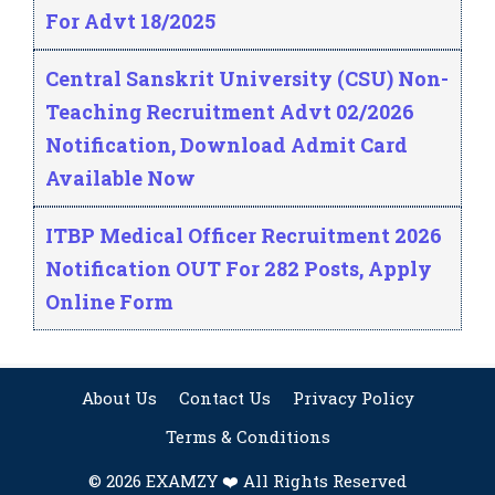
For Advt 18/2025
Central Sanskrit University (CSU) Non-
Teaching Recruitment Advt 02/2026
Notification, Download Admit Card
Available Now
ITBP Medical Officer Recruitment 2026
Notification OUT For 282 Posts, Apply
Online Form
About Us
Contact Us
Privacy Policy
Terms & Conditions
© 2026 EXAMZY ❤️ All Rights Reserved