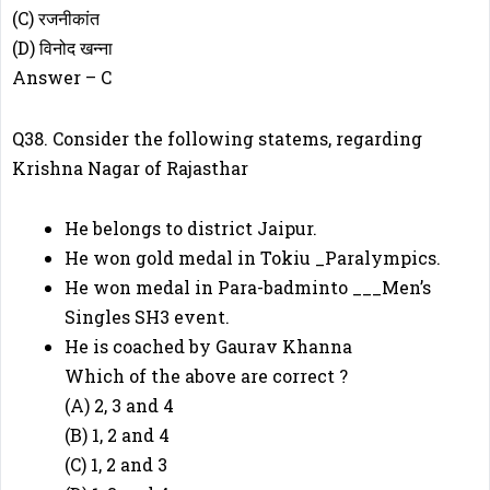
(C) रजनीकांत
(D) विनोद खन्ना
Answer – C
Q38. Consider the following statems, regarding
Krishna Nagar of Rajasthar
He belongs to district Jaipur.
He won gold medal in Tokiu _Paralympics.
He won medal in Para-badminto ___Men’s
Singles SH3 event.
He is coached by Gaurav Khanna
Which of the above are correct ?
(A) 2, 3 and 4
(B) 1, 2 and 4
(C) 1, 2 and 3