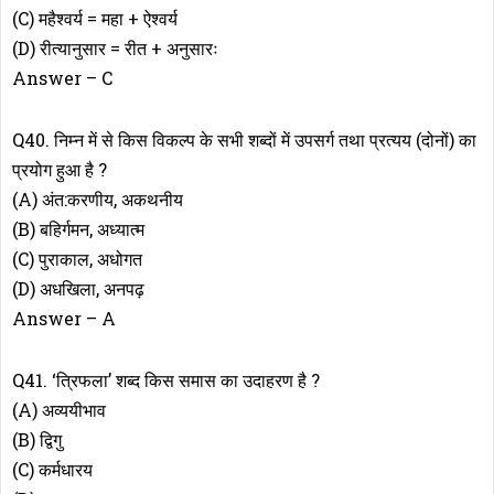
(C) महैश्वर्य = महा + ऐश्वर्य
(D) रीत्यानुसार = रीत + अनुसारः
Answer – C
Q40. निम्न में से किस विकल्प के सभी शब्दों में उपसर्ग तथा प्रत्यय (दोनों) का
प्रयोग हुआ है ?
(A) अंत:करणीय, अकथनीय
(B) बहिर्गमन, अध्यात्म
(C) पुराकाल, अधोगत
(D) अधखिला, अनपढ़
Answer – A
Q41. ‘त्रिफला’ शब्द किस समास का उदाहरण है ?
(A) अव्ययीभाव
(B) द्विगु
(C) कर्मधारय