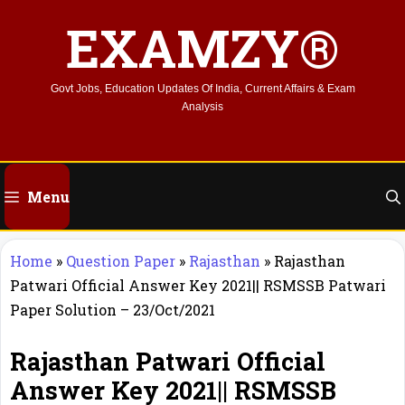
Skip
EXAMZY®
to
content
Govt Jobs, Education Updates Of India, Current Affairs & Exam
Analysis
Menu
Home
»
Question Paper
»
Rajasthan
»
Rajasthan
Patwari Official Answer Key 2021|| RSMSSB Patwari
Paper Solution – 23/Oct/2021
Rajasthan Patwari Official
Answer Key 2021|| RSMSSB